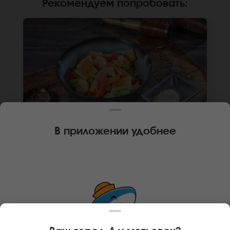
Рекомендуем попробовать
:
В приложении удобнее
180 г
ИТАЛЬЯНСКИЙ С КРЕВЕТКОЙ
Креветка, сухари, помидор, сыр пармезан,
соус цезарь, капуста пекинская. *Внешний
вид блюда может отличаться от фото на
сайте.
В КОРЗИНУ
359 руб