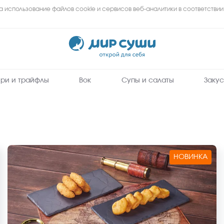
а использование файлов cookie и сервисов веб-аналитики в соответствии
Мир
Суши
-
заказать
вкусные
роллы,
суши,
сеты
ри и трайфлы
Вок
Супы и салаты
Закус
на
дом
и
в
офис
в
Альметьевске
НОВИНКА