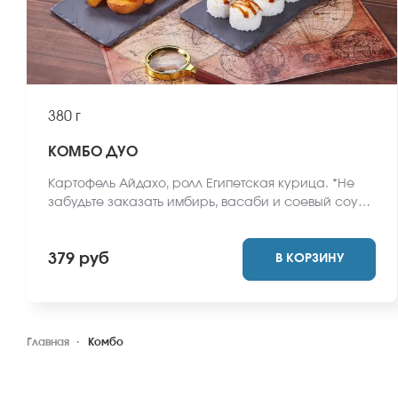
380 г
КОМБО ДУО
Картофель Айдахо, ролл Египетская курица. *Не
забудьте заказать имбирь, васаби и соевый соус.
Они не входят в стоимость заказа. *Внешний вид
блюда может отличаться от фото на сайте.
379 руб
В КОРЗИНУ
Главная
Комбо