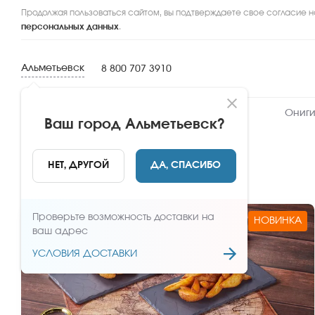
Продолжая пользоваться сайтом, вы подтверждаете свое согласие н
персональных данных
.
Альметьевск
8 800 707 3910
Новинки
Сеты
Роллы и суши
Ониги
Ваш город
Альметьевск
?
Комбо
НЕТ, ДРУГОЙ
ДА, СПАСИБО
Проверьте возможность доставки на
НОВИНКА
ваш адрес
УСЛОВИЯ ДОСТАВКИ