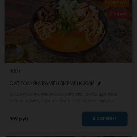
НОВИНКА
Острый
400 г
🌶
СУП ТОМ ЯМ РАМЕН БИРМЕНСКИЙ
Бульон том ям, пекинская капуста, грибы шиитаке,
лапша рамен, курица, блин томаго, зеленый лук.
*Внешний вид блюда может отличаться от фото на
сайте.
В КОРЗИНУ
359 руб