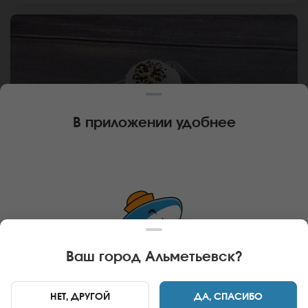
В приложении удобнее
80 г
🌿
ГОХАН ДЛЯ СУПА
Рис гохан
Ваш город
Альметьевск
?
В КОРЗИНУ
39 руб
НЕТ, ДРУГОЙ
ДА, СПАСИБО