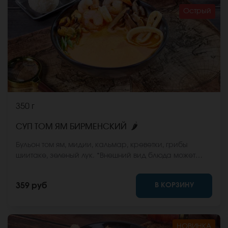
Острый
350 г
🌶
СУП ТОМ ЯМ БИРМЕНСКИЙ
Бульон том ям, мидии, кальмар, креветки, грибы
шиитаке, зеленый лук. *Внешний вид блюда может
отличаться от фото на сайте.
В КОРЗИНУ
359 руб
НОВИНКА