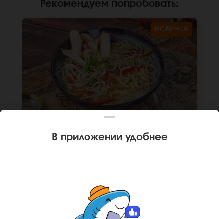
Рекомендуем попробовать
:
НОВИНКА
В приложении удобнее
400 г
СУП КИТАЙСКИЙ КУРИНЫЙ С ЛАПШОЙ
Бульон куриный, лапша рамен, курица,
стручковая фасоль, морковь, болгарский
перец, подсолнечное масло, зеленый лук.
*Внешний вид блюда может отличаться от