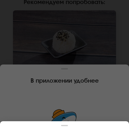
Рекомендуем попробовать
:
В приложении удобнее
80 г
🌿
ГОХАН ДЛЯ СУПА
Рис гохан