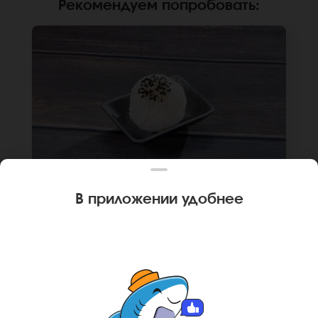
Рекомендуем попробовать
:
В приложении удобнее
80 г
🌿
ГОХАН ДЛЯ СУПА
Рис гохан