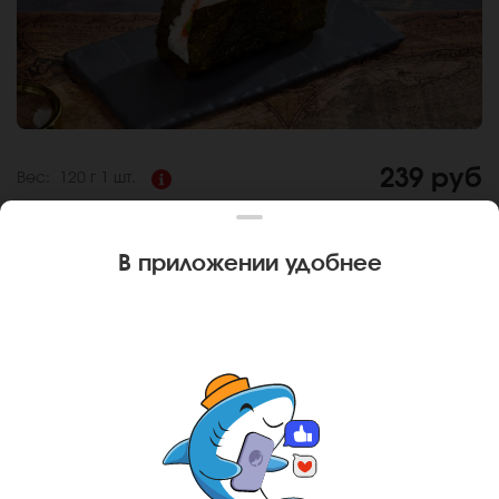
239 руб
Вес:
120 г
1 шт.
ОНИГИРИ КРЕВЕТКА-АВОКАДО
В приложении удобнее
Состав:
Креветки, авокадо, крем чиз, оранжевая икра
масаго, нори, рис. *Не забудьте заказать имбирь, васаби
и соевый соус. Они не входят в стоимость заказа.
*Внешний вид блюда может отличаться от фото на сайте.
За покупку вам будет начислено
23
баллов
Карта доставки
Ваш город
Альметьевск
?