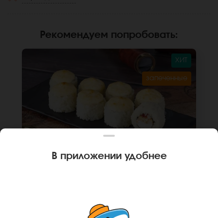
Рекомендуем попробовать
:
ХИТ
запеченные
В приложении удобнее
270 г
8 шт.
РОЛЛ КУРОЧКА ИЗ САКУРАСО
Курица, крем чиз, капуста пекинская,
помидор, замес монако, рис, нори. Не