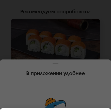
Рекомендуем попробовать
:
В приложении удобнее
250 г
8 шт.
РОЛЛ ФИЛАДЕЛЬФИЯ ЛАЙТ
Лосось, крем чиз, огурец, рис, нори. Не
забудьте заказать имбирь, васаби и соевый
соус. Они не входят в стоимость заказа.