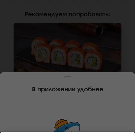
Рекомендуем попробовать
:
В приложении удобнее
240 г
8 шт.
РОЛЛ КАЛИФОРНИЙСКАЯ КРЕВЕТКА
Креветка, огурец, авокадо, японский
майонез, икра масаго, рис, нори. Не
забудьте заказать имбирь, васаби и соевый