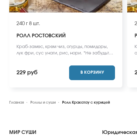
240 г
8 шт.
2
РОЛЛ РОСТОВСКИЙ
Краб-замес, крем чиз, огурцы, помидоры,
К
лук фри, сус унаги, рис, нори. *Не забудьте
о
заказать имбирь, васаби и соевый соус.
н
Они не входят в стоимость заказа. *Внешний
и
229 руб
В КОРЗИНУ
вид блюда может отличаться от фото на
з
сайте.
о
Главная
Роллы и суши
Ролл Кракатау с курицей
МИР СУШИ
Юридическая