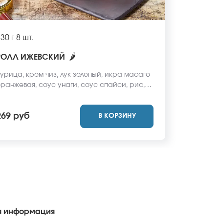
30 г
8 шт.
🌶
РОЛЛ ИЖЕВСКИЙ
урица, крем чиз, лук зеленый, икра масаго
ранжевая, соус унаги, соус спайси, рис,
ори. *Не забудьте заказать имбирь, васаби
 соевый соус. Они не входят в стоимость
269 руб
В КОРЗИНУ
аказа. *Внешний вид блюда может
тличаться от фото на сайте.
 информация