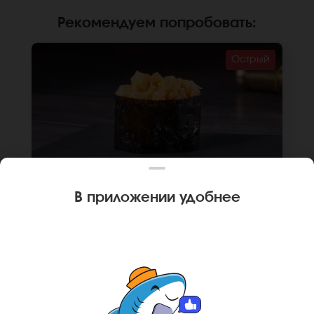
Рекомендуем попробовать
:
Острый
В приложении удобнее
35 г
1 шт.
🌶
ГУНКАН ТОРТУГА С КРЕВЕТКОЙ
Креветка, соус спайси, рис, нори. *Не
забудьте заказать имбирь, васаби и соевый
соус. Они не входят в стоимость заказа.
*Внешний вид блюда может отличаться от