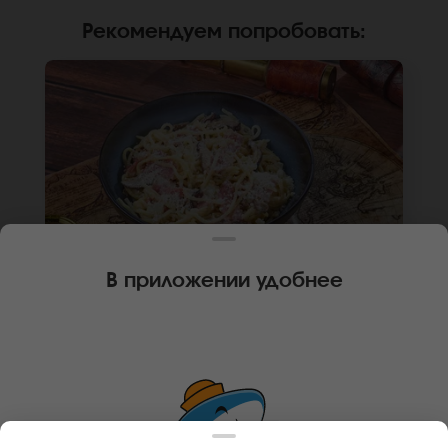
Рекомендуем попробовать
:
В приложении удобнее
300 г
ИТАЛЬЯНСКИЙ ВОК
Лапша рамен, бекон, сыр пармезан, грибы
шиитаке, сливки, лук репчатый. *Внешний вид
блюда может отличаться от фото на сайте.