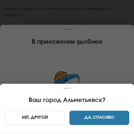
Друзья, соевый соус, имбирь и васаби оплачиваются
отдельно.
При заказе сетов или роллов, вам необходимо
самостоятельно поместить в корзину необходимое количество
добавок.
В приложении удобнее
Решение об этих изменениях далось нам нелегко, поэтому мы
будем признательны и благодарны, если вы отнесетесь к
этому с пониманием.
С любовью, команда Мир Суши.
Ваш город
Альметьевск
?
Главная
Акции
Специи оплачиваются отдельно!
НЕТ, ДРУГОЙ
ДА, СПАСИБО