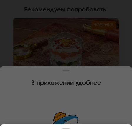
Рекомендуем попробовать
:
НОВИНКА
В приложении удобнее
190 г
1 шт.
ТРАЙФЛ С ЛОСОСЕМ
Крем чиз, лосось, огурец, японский соус,
унаги соус, рисовые шарики (том ям), рис.
*Не забудьте заказать имбирь, васаби и
соевый соус. Они не входят в стоимость